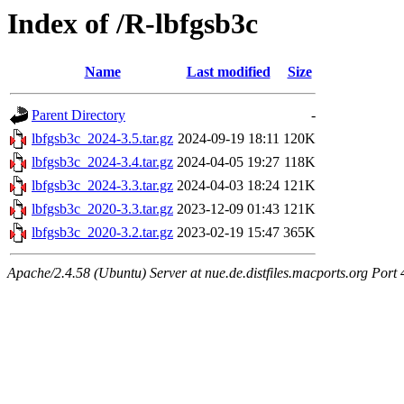
Index of /R-lbfgsb3c
Name
Last modified
Size
Parent Directory
-
lbfgsb3c_2024-3.5.tar.gz
2024-09-19 18:11
120K
lbfgsb3c_2024-3.4.tar.gz
2024-04-05 19:27
118K
lbfgsb3c_2024-3.3.tar.gz
2024-04-03 18:24
121K
lbfgsb3c_2020-3.3.tar.gz
2023-12-09 01:43
121K
lbfgsb3c_2020-3.2.tar.gz
2023-02-19 15:47
365K
Apache/2.4.58 (Ubuntu) Server at nue.de.distfiles.macports.org Port