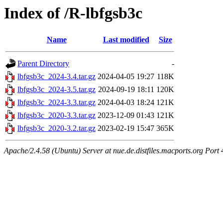
Index of /R-lbfgsb3c
Name
Last modified
Size
Parent Directory
-
lbfgsb3c_2024-3.4.tar.gz
2024-04-05 19:27
118K
lbfgsb3c_2024-3.5.tar.gz
2024-09-19 18:11
120K
lbfgsb3c_2024-3.3.tar.gz
2024-04-03 18:24
121K
lbfgsb3c_2020-3.3.tar.gz
2023-12-09 01:43
121K
lbfgsb3c_2020-3.2.tar.gz
2023-02-19 15:47
365K
Apache/2.4.58 (Ubuntu) Server at nue.de.distfiles.macports.org Port