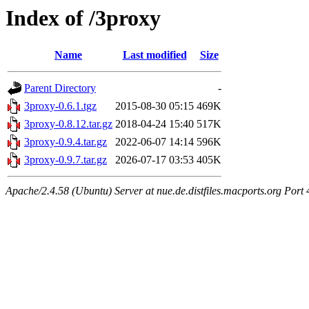
Index of /3proxy
Name
Last modified
Size
Parent Directory
-
3proxy-0.6.1.tgz
2015-08-30 05:15
469K
3proxy-0.8.12.tar.gz
2018-04-24 15:40
517K
3proxy-0.9.4.tar.gz
2022-06-07 14:14
596K
3proxy-0.9.7.tar.gz
2026-07-17 03:53
405K
Apache/2.4.58 (Ubuntu) Server at nue.de.distfiles.macports.org Port