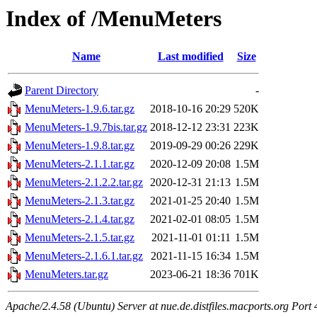
Index of /MenuMeters
Name
Last modified
Size
Parent Directory
-
MenuMeters-1.9.6.tar.gz
2018-10-16 20:29
520K
MenuMeters-1.9.7bis.tar.gz
2018-12-12 23:31
223K
MenuMeters-1.9.8.tar.gz
2019-09-29 00:26
229K
MenuMeters-2.1.1.tar.gz
2020-12-09 20:08
1.5M
MenuMeters-2.1.2.2.tar.gz
2020-12-31 21:13
1.5M
MenuMeters-2.1.3.tar.gz
2021-01-25 20:40
1.5M
MenuMeters-2.1.4.tar.gz
2021-02-01 08:05
1.5M
MenuMeters-2.1.5.tar.gz
2021-11-01 01:11
1.5M
MenuMeters-2.1.6.1.tar.gz
2021-11-15 16:34
1.5M
MenuMeters.tar.gz
2023-06-21 18:36
701K
Apache/2.4.58 (Ubuntu) Server at nue.de.distfiles.macports.org Port