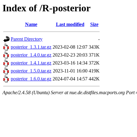
Index of /R-posterior
Name
Last modified
Size
Parent Directory
-
posterior_1.3.1.tar.gz
2023-02-08 12:07
343K
posterior_1.4.0.tar.gz
2023-02-23 20:03
371K
posterior_1.4.1.tar.gz
2023-03-16 14:34
372K
posterior_1.5.0.tar.gz
2023-11-01 16:00
419K
posterior_1.6.0.tar.gz
2024-07-04 14:57
442K
Apache/2.4.58 (Ubuntu) Server at nue.de.distfiles.macports.org Port