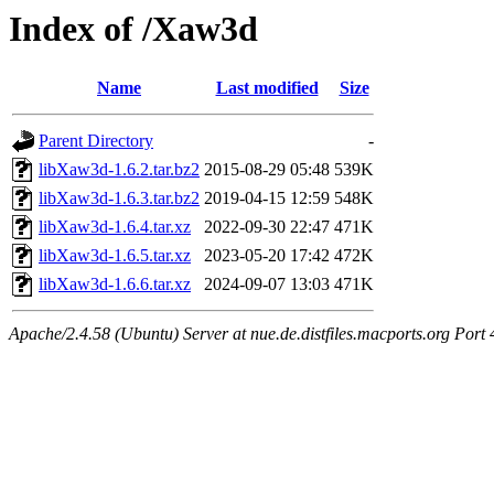
Index of /Xaw3d
Name
Last modified
Size
Parent Directory
-
libXaw3d-1.6.2.tar.bz2
2015-08-29 05:48
539K
libXaw3d-1.6.3.tar.bz2
2019-04-15 12:59
548K
libXaw3d-1.6.4.tar.xz
2022-09-30 22:47
471K
libXaw3d-1.6.5.tar.xz
2023-05-20 17:42
472K
libXaw3d-1.6.6.tar.xz
2024-09-07 13:03
471K
Apache/2.4.58 (Ubuntu) Server at nue.de.distfiles.macports.org Port