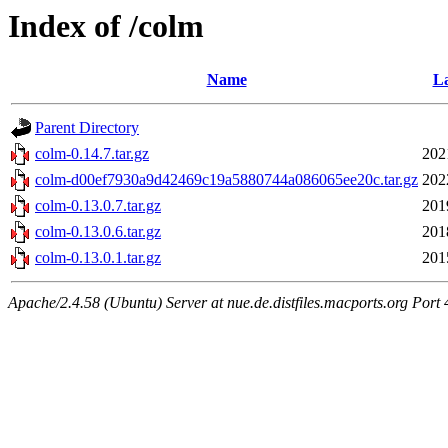
Index of /colm
Name
La
Parent Directory
colm-0.14.7.tar.gz
202
colm-d00ef7930a9d42469c19a5880744a086065ee20c.tar.gz
202
colm-0.13.0.7.tar.gz
201
colm-0.13.0.6.tar.gz
201
colm-0.13.0.1.tar.gz
201
Apache/2.4.58 (Ubuntu) Server at nue.de.distfiles.macports.org Port