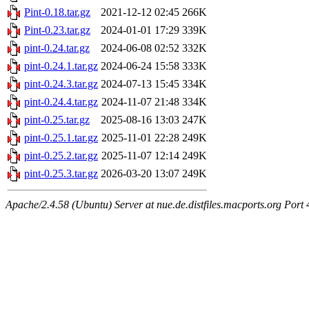
Pint-0.18.tar.gz
2021-12-12 02:45
266K
Pint-0.23.tar.gz
2024-01-01 17:29
339K
pint-0.24.tar.gz
2024-06-08 02:52
332K
pint-0.24.1.tar.gz
2024-06-24 15:58
333K
pint-0.24.3.tar.gz
2024-07-13 15:45
334K
pint-0.24.4.tar.gz
2024-11-07 21:48
334K
pint-0.25.tar.gz
2025-08-16 13:03
247K
pint-0.25.1.tar.gz
2025-11-01 22:28
249K
pint-0.25.2.tar.gz
2025-11-07 12:14
249K
pint-0.25.3.tar.gz
2026-03-20 13:07
249K
Apache/2.4.58 (Ubuntu) Server at nue.de.distfiles.macports.org Port