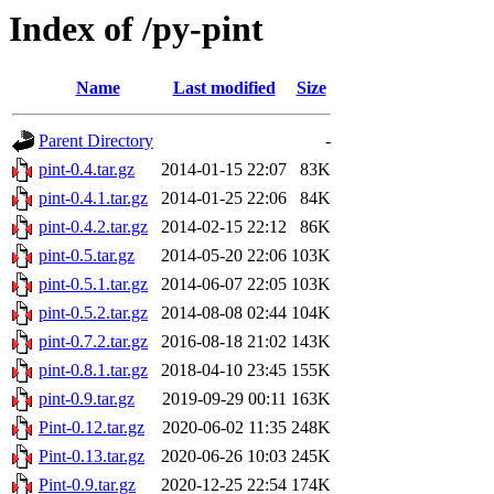
Index of /py-pint
Name
Last modified
Size
Parent Directory
-
pint-0.4.tar.gz
2014-01-15 22:07
83K
pint-0.4.1.tar.gz
2014-01-25 22:06
84K
pint-0.4.2.tar.gz
2014-02-15 22:12
86K
pint-0.5.tar.gz
2014-05-20 22:06
103K
pint-0.5.1.tar.gz
2014-06-07 22:05
103K
pint-0.5.2.tar.gz
2014-08-08 02:44
104K
pint-0.7.2.tar.gz
2016-08-18 21:02
143K
pint-0.8.1.tar.gz
2018-04-10 23:45
155K
pint-0.9.tar.gz
2019-09-29 00:11
163K
Pint-0.12.tar.gz
2020-06-02 11:35
248K
Pint-0.13.tar.gz
2020-06-26 10:03
245K
Pint-0.9.tar.gz
2020-12-25 22:54
174K