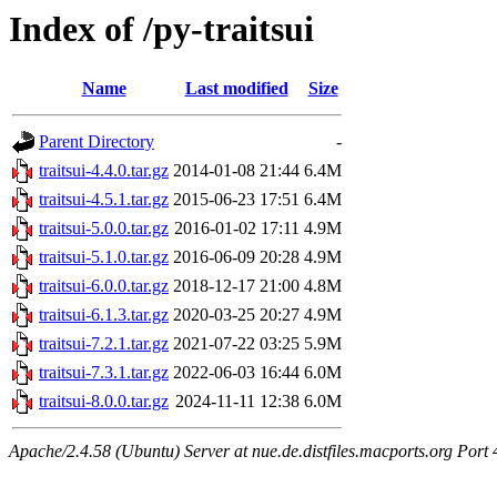
Index of /py-traitsui
Name
Last modified
Size
Parent Directory
-
traitsui-4.4.0.tar.gz
2014-01-08 21:44
6.4M
traitsui-4.5.1.tar.gz
2015-06-23 17:51
6.4M
traitsui-5.0.0.tar.gz
2016-01-02 17:11
4.9M
traitsui-5.1.0.tar.gz
2016-06-09 20:28
4.9M
traitsui-6.0.0.tar.gz
2018-12-17 21:00
4.8M
traitsui-6.1.3.tar.gz
2020-03-25 20:27
4.9M
traitsui-7.2.1.tar.gz
2021-07-22 03:25
5.9M
traitsui-7.3.1.tar.gz
2022-06-03 16:44
6.0M
traitsui-8.0.0.tar.gz
2024-11-11 12:38
6.0M
Apache/2.4.58 (Ubuntu) Server at nue.de.distfiles.macports.org Port