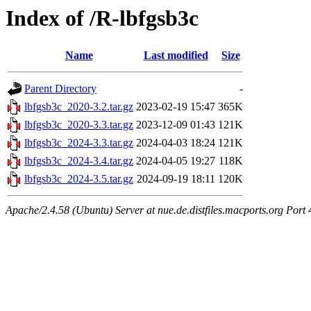
Index of /R-lbfgsb3c
Name
Last modified
Size
Parent Directory
-
lbfgsb3c_2020-3.2.tar.gz
2023-02-19 15:47
365K
lbfgsb3c_2020-3.3.tar.gz
2023-12-09 01:43
121K
lbfgsb3c_2024-3.3.tar.gz
2024-04-03 18:24
121K
lbfgsb3c_2024-3.4.tar.gz
2024-04-05 19:27
118K
lbfgsb3c_2024-3.5.tar.gz
2024-09-19 18:11
120K
Apache/2.4.58 (Ubuntu) Server at nue.de.distfiles.macports.org Port